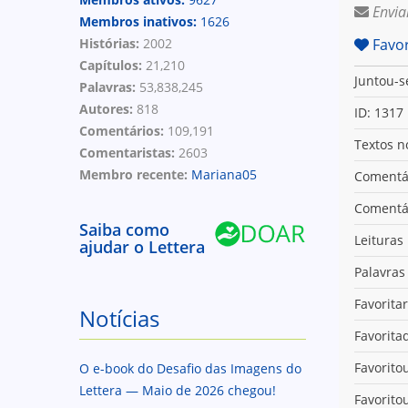
Envia
Membros inativos:
1626
Histórias:
2002
Favor
Capítulos:
21,210
Juntou-s
Palavras:
53,838,245
Autores:
818
ID: 1317
Comentários:
109,191
Textos n
Comentaristas:
2603
Membro recente:
Mariana05
Comentár
Comentár
Saiba como
Leituras
ajudar o Lettera
Palavras 
Favorita
Notícias
Favorita
Favoritou
O e-book do Desafio das Imagens do
Lettera — Maio de 2026 chegou!
Favorito