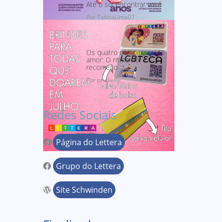
Até o sol encontrar você
Por TabitaLima07
Os quatro compassos do
amor: O ritmo do
recomeço
Por priskelly
Redes Sociais
Página do Lettera
Grupo do Lettera
Site Schwinden