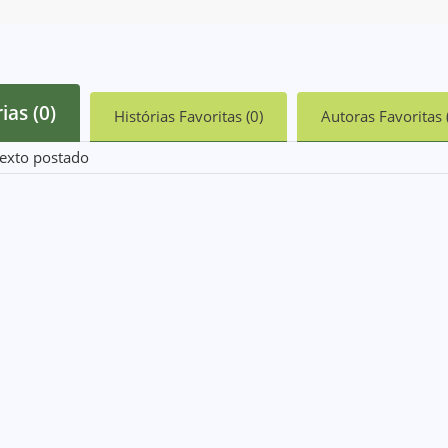
ias (0)
Histórias Favoritas (0)
Autoras Favoritas 
exto postado