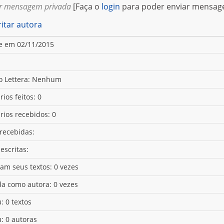
r mensagem privada
[Faça o
login
para poder enviar mensag
itar autora
e em 02/11/2015
o Lettera: Nenhum
ios feitos: 0
ios recebidos: 0
 recebidas:
escritas:
ram seus textos: 0 vezes
da como autora: 0 vezes
: 0 textos
u: 0 autoras