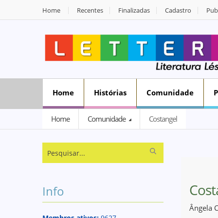
Home
Recentes
Finalizadas
Cadastro
Publ
Home
Histórias
Comunidade
Home
Comunidade
Costangel
Cost
Info
Ângela 
Membros ativos:
9627