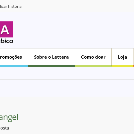
icar história
Promoções
Sobre o Lettera
Como doar
Loja
angel
Costa