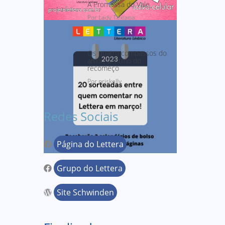
A Promessa do Vale
Por Lady Texiana
Os quatro compassos do
amor: O ritmo do
recomeço
Por priskelly
Redes Sociais
Página do Lettera
Grupo do Lettera
Site Schwinden