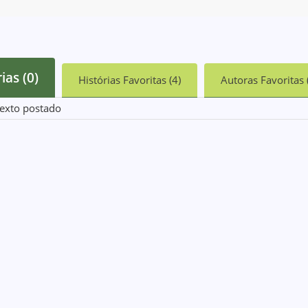
ias (0)
Histórias Favoritas (4)
Autoras Favoritas 
exto postado