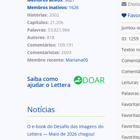
Envia
Membros inativos:
1626
Histórias:
2002
Favor
Capítulos:
21,206
Juntou-s
Palavras:
53,821,984
Autores:
818
ID: 1259
Comentários:
109,191
Textos n
Comentaristas:
2603
Membro recente:
Mariana05
Comentár
Comentár
Saiba como
Leituras
ajudar o Lettera
Palavras 
Favorita
Notícias
Favorita
Favoritou
O e-book do Desafio das Imagens do
Lettera — Maio de 2026 chegou!
Favorito