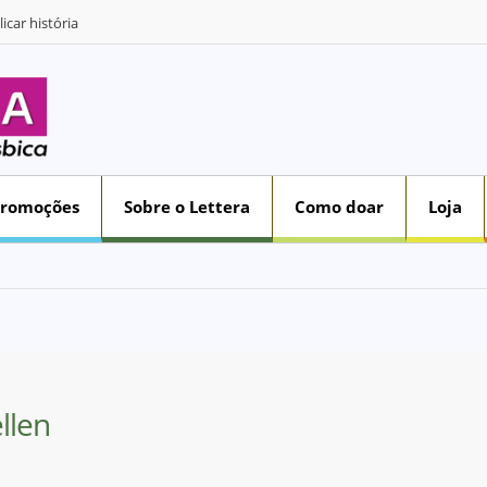
icar história
Promoções
Sobre o Lettera
Como doar
Loja
ellen