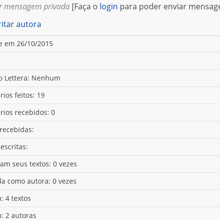
r mensagem privada
[Faça o
login
para poder enviar mensag
itar autora
e em 26/10/2015
o Lettera: Nenhum
ios feitos: 19
ios recebidos: 0
 recebidas:
escritas:
ram seus textos: 0 vezes
da como autora: 0 vezes
: 4 textos
u: 2 autoras