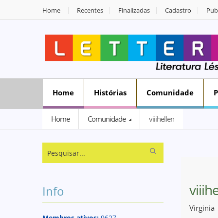
Home
Recentes
Finalizadas
Cadastro
Publ
Home
Histórias
Comunidade
Home
Comunidade
viiihellen
viiih
Info
Virginia
Membros ativos:
9627