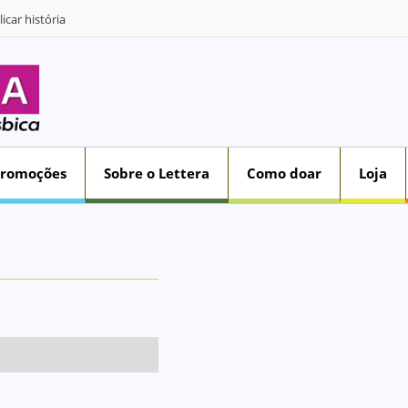
icar história
Promoções
Sobre o Lettera
Como doar
Loja