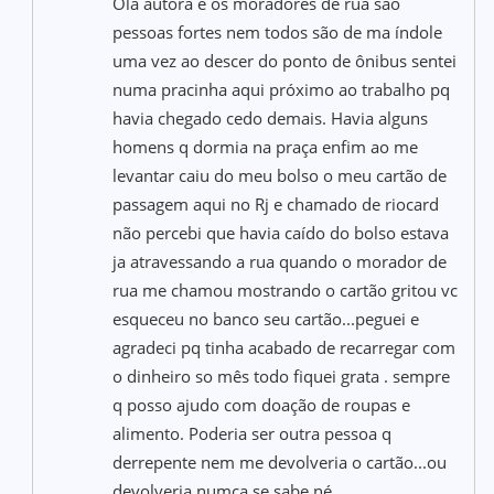
Ola autora é os moradores de rua são
pessoas fortes nem todos são de ma índole
uma vez ao descer do ponto de ônibus sentei
numa pracinha aqui próximo ao trabalho pq
havia chegado cedo demais. Havia alguns
homens q dormia na praça enfim ao me
levantar caiu do meu bolso o meu cartão de
passagem aqui no Rj e chamado de riocard
não percebi que havia caído do bolso estava
ja atravessando a rua quando o morador de
rua me chamou mostrando o cartão gritou vc
esqueceu no banco seu cartão...peguei e
agradeci pq tinha acabado de recarregar com
o dinheiro so mês todo fiquei grata . sempre
q posso ajudo com doação de roupas e
alimento. Poderia ser outra pessoa q
derrepente nem me devolveria o cartão...ou
devolveria numca se sabe né...