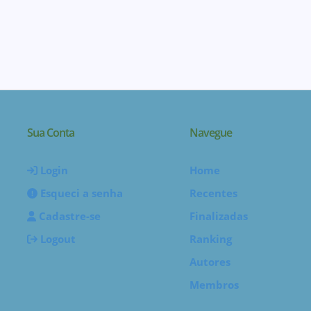
Sua Conta
Navegue
Login
Home
Esqueci a senha
Recentes
Cadastre-se
Finalizadas
Logout
Ranking
Autores
Membros