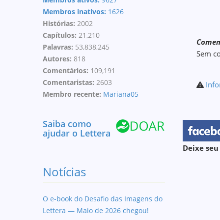
Membros inativos:
1626
Histórias:
2002
Capítulos:
21,210
Coment
Palavras:
53,838,245
Sem c
Autores:
818
Comentários:
109,191
Comentaristas:
2603
Info
Membro recente:
Mariana05
Saiba como
ajudar o Lettera
Deixe seu
Notícias
O e-book do Desafio das Imagens do
Lettera — Maio de 2026 chegou!