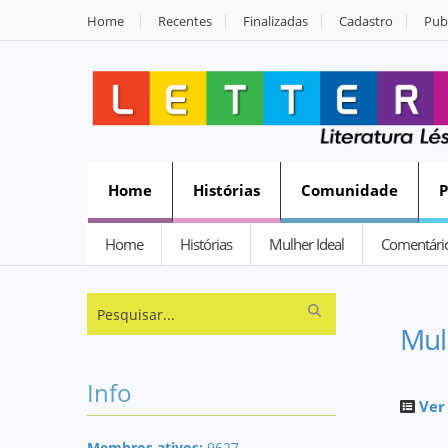
Home
Recentes
Finalizadas
Cadastro
Publ
Home
Histórias
Comunidade
Home
Histórias
Mulher Ideal
Comentári
Mul
Info
Ver
Membros ativos:
9627