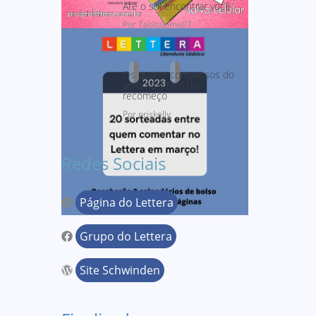
Até o sol encontrar você
Por TabitaLima07
Os quatro compassos do
amor: O ritmo do
recomeço
Por priskelly
Redes Sociais
Página do Lettera
Grupo do Lettera
Site Schwinden