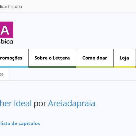
icar história
Promoções
Sobre o Lettera
Como doar
Loja
os
her Ideal
por
Areiadapraia
 lista de capítulos