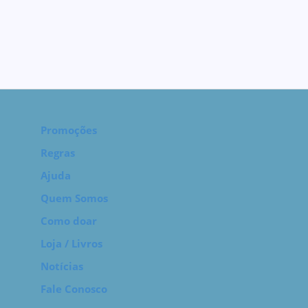
Promoções
Regras
Ajuda
Quem Somos
Como doar
Loja / Livros
Notícias
Fale Conosco