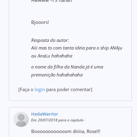
Awwww </3 hahah
Bjooors!
Resposta do autor:
Aiii mas to com tanta ideia para o ship ANAju
ou AnaLu hahahaha
o nome da filha da Nanda já é uma
premonição hahahahaha
[Faça o
login
para poder comentar]
HedaWarrior
Em: 20/07/2018 para o capítulo
-
Boooooooooooom diiiiia, Rose!!!