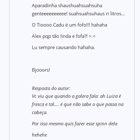
Aparadinha shaushuahsuahsuha
genteeeeeeeeee! suahsuahsuhaus ri litros...
O Tioooo Cadu é um fofo!!! hahaha
Alex pqp tão linda e fofa?! >.<
Lu sempre causando hahaha.
Bjooors!
Resposta do autor:
Vc viu que quando a galera fala: ah Luiza é
fresca e tal.... é que não sabe o que passa na
cabeça.
Por isso mesmo quis fazer esse spinn dela
hehehe