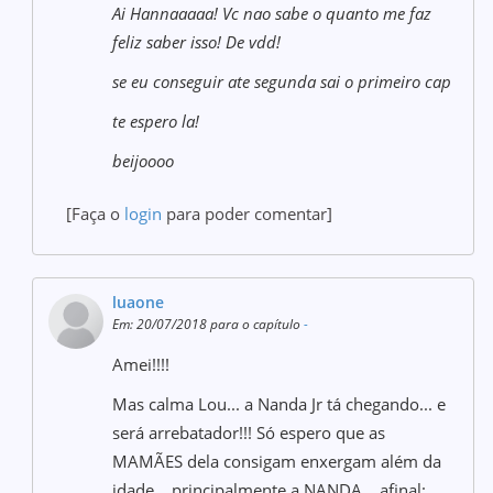
Ai Hannaaaaa! Vc nao sabe o quanto me faz
feliz saber isso! De vdd!
se eu conseguir ate segunda sai o primeiro cap
te espero la!
beijoooo
[Faça o
login
para poder comentar]
luaone
Em: 20/07/2018 para o capítulo
-
Amei!!!!
Mas calma Lou... a Nanda Jr tá chegando... e
será arrebatador!!! Só espero que as
MAMÃES dela consigam enxergam além da
idade... principalmente a NANDA... afinal: