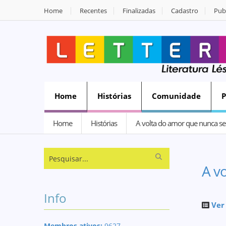
Home
Recentes
Finalizadas
Cadastro
Publ
Home
Histórias
Comunidade
Home
Histórias
A volta do amor que nunca se 
A v
Info
Ver
Membros ativos:
9627