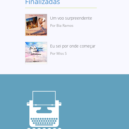
Finalizadas
Um voo surpreendente
Por Bia Ramos
Eu sei por onde começar
Por Miss S