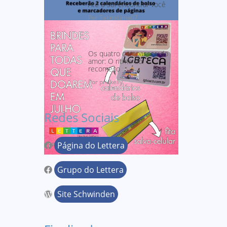
Até o sol encontrar você
Por TabitaLima07
Os quatro compassos do
amor: O ritmo do
recomeço
Por priskelly
Redes Sociais
Página do Lettera
Grupo do Lettera
Site Schwinden