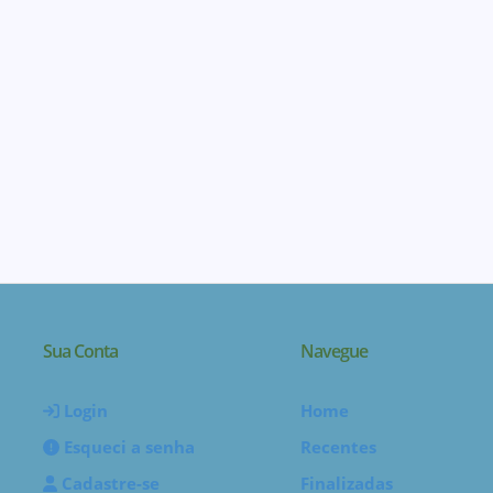
Sua Conta
Navegue
Login
Home
Esqueci a senha
Recentes
Cadastre-se
Finalizadas