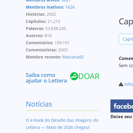
Membros inativos:
1626
Histórias:
2002
Cap
Capítulos:
21,210
Palavras:
53,838,245
Autores:
818
Capí
Comentários:
109,191
Comentaristas:
2603
Membro recente:
Mariana05
Coment
Sem c
Saiba como
ajudar o Lettera
Info
Notícias
Deixe seu
O e-book do Desafio das Imagens do
Lettera — Maio de 2026 chegou!