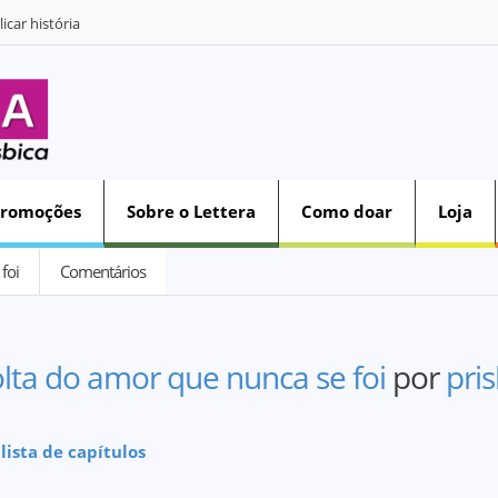
icar história
Promoções
Sobre o Lettera
Como doar
Loja
foi
Comentários
olta do amor que nunca se foi
por
pris
 lista de capítulos