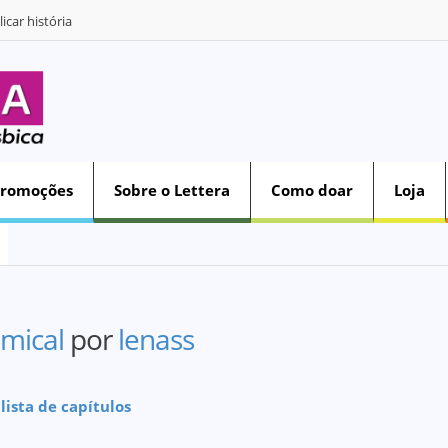
icar história
Promoções
Sobre o Lettera
Como doar
Loja
mical
por
lenass
 lista de capítulos