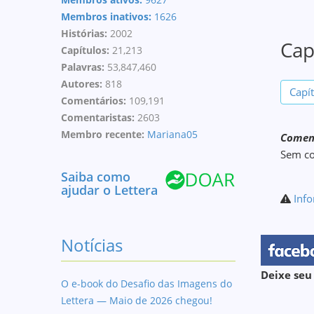
Membros inativos:
1626
Histórias:
2002
Cap
Capítulos:
21,213
Palavras:
53,847,460
Autores:
818
Capí
Comentários:
109,191
Comentaristas:
2603
Membro recente:
Mariana05
Coment
Sem c
Saiba como
ajudar o Lettera
Info
Notícias
Deixe seu
O e-book do Desafio das Imagens do
Lettera — Maio de 2026 chegou!