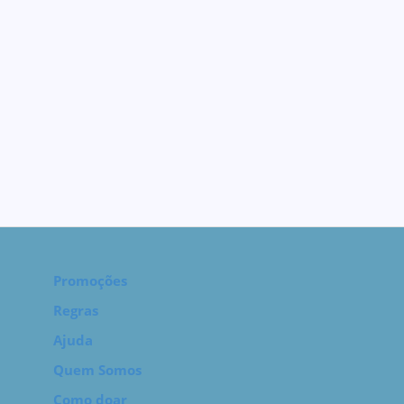
Promoções
Regras
Ajuda
Quem Somos
Como doar