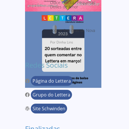
Dolce Felicitá : Pequenas
Doses de Amor
Por jmalchanceux
Sob as Sombras de Nova
Esperança
Por Dinha Lins
Redes Sociais
Página do Lettera
Grupo do Lettera
Site Schwinden
Finalizadas