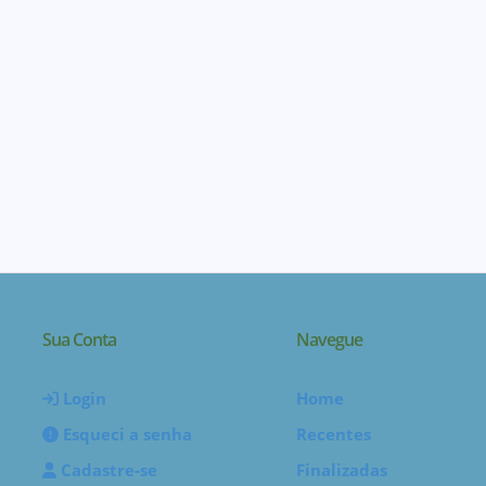
Sua Conta
Navegue
Login
Home
Esqueci a senha
Recentes
Cadastre-se
Finalizadas